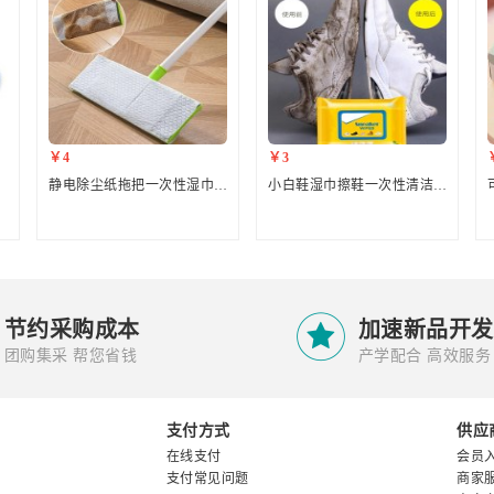
￥4
￥3
静电除尘纸拖把一次性湿巾两用免手洗擦地湿巾家用地板拖地湿纸巾
小白鞋湿巾擦鞋一次性清洁湿纸巾便携

节约采购成本
加速新品开发
团购集采 帮您省钱
产学配合 高效服务
支付方式
供应
在线支付
会员
支付常见问题
商家