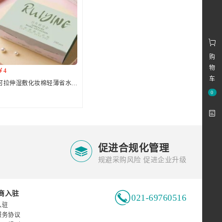
购
物
￥4
车
可拉伸湿敷化妆棉轻薄省水可拉伸拉长一次性干湿两用
0

促进合规化管理
规避采购风险 促进企业升级

商入驻
021-69760516
入驻
服务协议