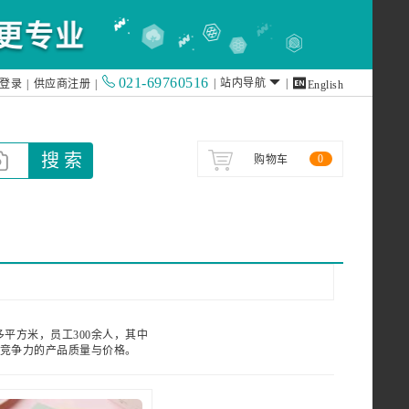
021-69760516

|
站内导航
|
登录
|
供应商注册
|
English
搜 索
0
购物车
平方米，员工300余人，其中
具竞争力的产品质量与价格。