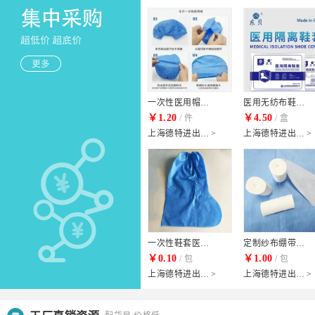
儿童口罩(自主)
国标儿童口罩(自主)
￥19.90
￥33.22
/ kg
/ kg
天津泰达洁净材料有限公司
>
天津泰达洁净材料有限公司
>
一次性医用帽子(蓝色)
医用无纺布鞋套 PE鞋套(白色)
￥1.20
￥4.50
/ 件
/ 盒
上海德特进出口有限公司
>
上海德特进出口有限公司
>
吉可同道大叔联名款十二星座一次性平面口罩盲盒图案随机发不指定(自主)
吉可儿童口罩男童女童蓝粉印花三层过滤145*90mm国产单包5只(自主)
￥44.99
￥39.99
/ kg
/ kg
上海港凯净化制品有限公司
>
上海港凯净化制品有限公司
>
一次性鞋套医用(蓝色)
定制纱布绷带(定制)
￥0.10
￥1.00
/ 包
/ 包
上海德特进出口有限公司
>
上海德特进出口有限公司
>