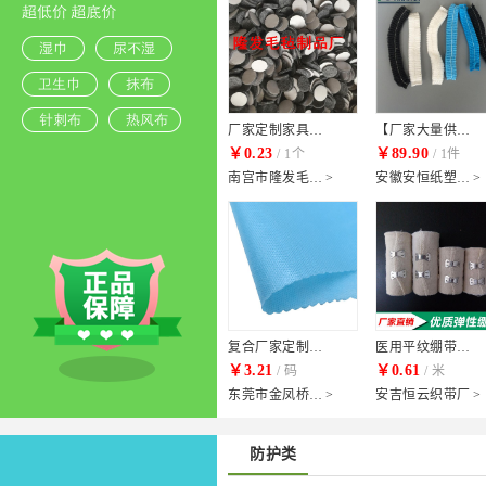
厂家定制家具脚垫防滑无纺布垫_自粘保护垫_地板垫/花岗石地面防护垫片(自主)
【厂家大量供应】21英寸双筋条形帽 无纺布条帽 食品帽(自主)
￥0.23
￥89.90
/ 1个
/ 1件
南宫市隆发毛毡制品厂
>
安徽安恒纸塑制品有限公司
>
复合厂家定制 pe淋膜无纺布复合 一次性防护服隔离衣(自主)
医用平纹绷带5cm*4.5m裸装 高密弹力急救纱布绷带 纯棉纱布绷带(自主)
￥3.21
￥0.61
/ 码
/ 米
东莞市金凤桥复合科技有限公司
>
安吉恒云织带厂
>
防护类