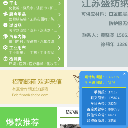

干巾
化妆棉
/
棉柔巾
/
洁面巾
/
卸妆棉
/

厨房用品
面粉精装袋
/
无纺布围裙
/
防水卷材
/
百洁布
/

过滤品
吸尘器滤袋
/
滤料
/
滤清器
/
空调过滤片
/

汽车内饰
车门内衬
/
擦镜布
/
汽车过滤芯
/
玻璃钢增强巾
/

工业用布
工业擦布
/
土工布
/
工业擦拭布
/
隔音板
/
检测类
环境
/
医药
/
医疗器械
/
化妆品
/
×
累计访问量：1392255
今日访问量：13106
手机报：
37117
软文引流：
125824
今日头条：
28254
百度关键字：
809773
防护类
卫材类
湿巾
微信公众号：
6623
联盟群新增：
3556