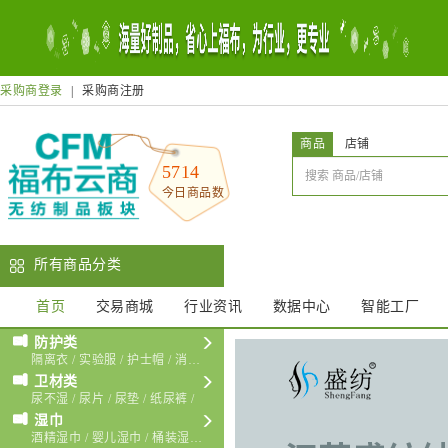
采购商登录
|
采购商注册
商品
店铺
5714
今日商品数
所有商品分类
首页
交易商城
行业资讯
数据中心
智能工厂

防护类
隔离衣
/
实验服
/
护士帽
/
消毒包布
/

卫材类
尿不湿
/
尿片
/
尿垫
/
纸尿裤
/

湿巾
酒精湿巾
/
婴儿湿巾
/
桶装湿巾
/
厨房湿巾
/