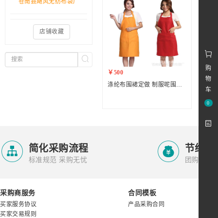
苍南县飓风无纺布袋厂
店铺收藏
购
￥500
￥5.
物
涤纶布围裙定做 制服呢围裙定制 腹膜无纺布围裙 广告PVC防水围裙
车
0


简化采购流程
节约采
标准规范 采购无忧
团购集采 
采购商服务
合同模板
买家服务协议
产品采购合同
买家交易规则