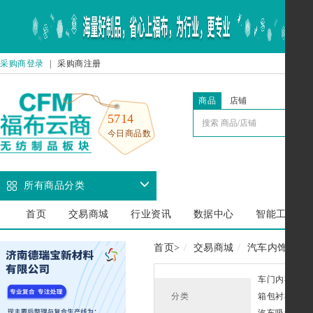
采购商登录
|
采购商注册
商品
店铺
5714
今日商品数
所有商品分类
首页
交易商城
行业资讯
数据中心
智能工厂
首页
>
交易商城
汽车内饰
顶
车门内衬
分类
箱包衬布