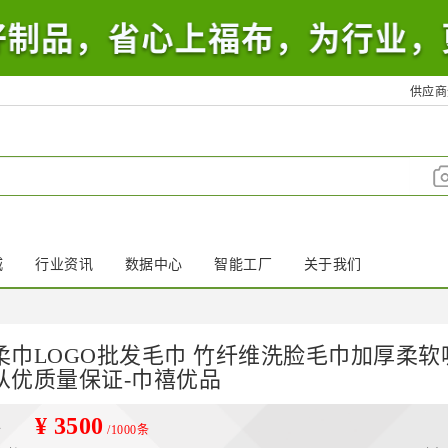
供应商
城
行业资讯
数据中心
智能工厂
关于我们
柔巾LOGO批发毛巾 竹纤维洗脸毛巾加厚柔软
从优质量保证-巾禧优品
¥ 3500
价
/1000条