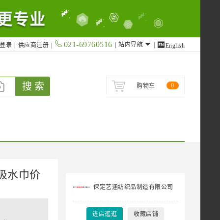
021-69760516

|
站内导航
|
登录
|
供应商注册
|
English
搜 索
0
购物车
吸水巾价
保定艺涵纺织品制造有限公司
进店逛逛
收藏店铺