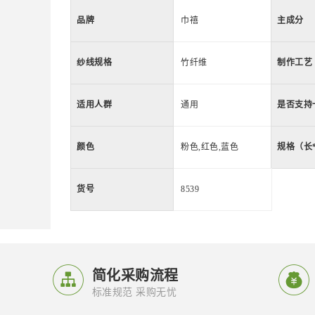
品牌
巾禧
主成分
纱线规格
竹纤维
制作工艺
适用人群
通用
是否支持
颜色
粉色,红色,蓝色
规格（长
货号
8539


简化采购流程
标准规范 采购无忧