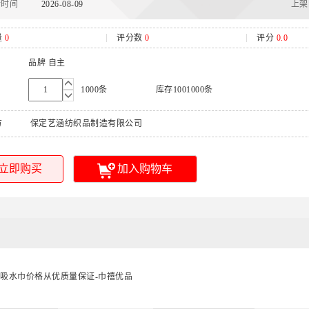
新时间
2026-08-09
上架时
量
0
评分数
0
评分
0.0
品牌 自主
1000条
库存1001000条
方
保定艺涵纺织品制造有限公司
立即购买
加入购物车
软吸水巾价格从优质量保证-巾禧优品