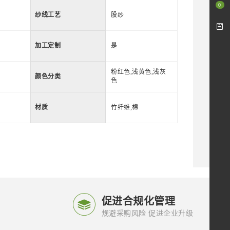
0
纱线工艺
股纱
加工定制
是
粉红色,浅黄色,浅灰
颜色分类
色
材质
竹纤维,棉

促进合规化管理
规避采购风险 促进企业升级