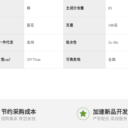
棉
主成分含量
95
提花
克重
100克
一件代发
支持
吸水性
5s-10s
*宽cm）
35*75cm
可售卖地
全国

节约采购成本
加速新品开发
团购集采 帮您省钱
产学配合 高效服务