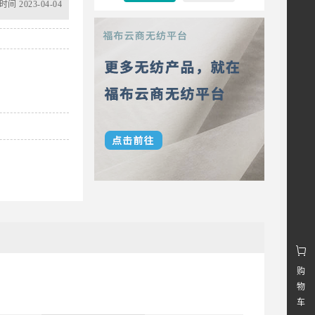
间 2023-04-04
购
物
车